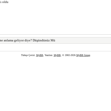
lı oldu
 anlama geliyor diye? Düşündünüz Mü
Türkçe Çeviri:
MyBB
, Yazılım:
MyBB
, © 2002-2026
MyBB Group