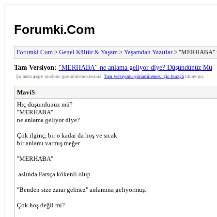
Forumki.Com
Forumki.Com
>
Genel Kültür & Yaşam
>
Yaşamdan Yazıtlar
> "MERHABA" ne
Tam Versiyon:
"MERHABA" ne anlama geliyor diye? Düşündünüz Mü
Şu anda
arşiv
modunu görüntülemektesiniz.
Tam versiyonu görüntülemek için buraya
tıklayınız.
MaviS
Hiç düşündünüz mü?
"MERHABA"
ne anlama geliyor diye?
Çok ilginç, bir o kadar da hoş ve sıcak
bir anlamı varmış meğer.
"MERHABA"
aslında Farsça kökenli olup
"Benden size zarar gelmez" anlamına geliyormuş.
Çok hoş değil mi?