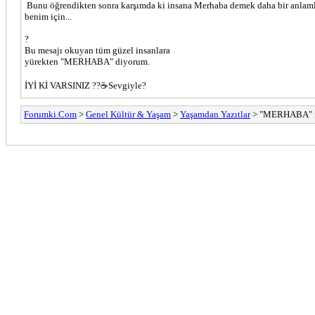
Bunu öğrendikten sonra karşımda ki insana Merhaba demek daha bir anlam
benim için...
?
Bu mesajı okuyan tüm güzel insanlara
yürekten "MERHABA" diyorum.
İYİ Kİ VARSINIZ ??☕️Sevgiyle?
Forumki.Com
>
Genel Kültür & Yaşam
>
Yaşamdan Yazıtlar
> "MERHABA" ne