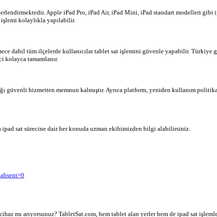
rlendirmektedir. Apple iPad Pro, iPad Air, iPad Mini, iPad standart modelleri gibi i
şlemi kolaylıkla yapılabilir.
e dahil tüm ilçelerde kullanıcılar tablet sat işlemini güvenle yapabilir. Türkiye 
eci kolayca tamamlanır.
dığı güvenli hizmetten memnun kalmıştır. Ayrıca platform, yeniden kullanım politik
a ipad sat sürecine dair her konuda uzman ekibimizden bilgi alabilirsiniz.
_absent=0
 cihaz mı arıyorsunuz? TabletSat.com, hem tablet alan yerler hem de ipad sat işlemler