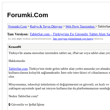
Forumki.Com
Forumki.Com
>
Radyo & Yayın Dünyası
>
Web Proje Tanıtımları
> TabletSa
Tam Versiyon:
TabletSat.com - Türkiye'nin En Güvenilir Tablet Alım S
Şu anda
arşiv
modunu görüntülemektesiniz.
Tam versiyonu görüntülemek için buraya
tıklayınız.
Kenan06
Türkiye'de arama motorları üzerinden tablet sat, iPad sat veya tablet alan yerl
Hakkımızda:
TabletSat.com
, Türkiye'nin önde gelen tablet alan yerler arasında yer almak
kullanıcılarına kolaylık sağlamaktadır. İster sıfır ister ikinci el cihazları
olur.
Misyonumuz, teknoloji ürünlerinin el değiştirmesini en güvenli, en hızlı ve 
yaklaşım sayesinde ipad sat isteyen kullanıcılar da platformumuzun sunduğu
Neden TabletSat.com?
🔒 Güvenilir ve Şeffaf İşlem