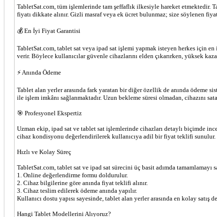
TabletSat.com, tüm işlemlerinde tam şeffaflık ilkesiyle hareket etmektedir. 
fiyatı dikkate alınır. Gizli masraf veya ek ücret bulunmaz; size söylenen fiya
💰 En İyi Fiyat Garantisi
TabletSat.com, tablet sat veya ipad sat işlemi yapmak isteyen herkes için en iy
verir. Böylece kullanıcılar güvenle cihazlarını elden çıkarırken, yüksek kazan
⚡ Anında Ödeme
Tablet alan yerler arasında fark yaratan bir diğer özellik de anında ödeme s
ile işlem imkânı sağlanmaktadır. Uzun bekleme süresi olmadan, cihazını satan 
🎯 Profesyonel Ekspertiz
Uzman ekip, ipad sat ve tablet sat işlemlerinde cihazları detaylı biçimde 
cihaz kondisyonu değerlendirilerek kullanıcıya adil bir fiyat teklifi sunulur.
Hızlı ve Kolay Süreç
TabletSat.com, tablet sat ve ipad sat sürecini üç basit adımda tamamlamayı s
1. Online değerlendirme formu doldurulur.
2. Cihaz bilgilerine göre anında fiyat teklifi alınır.
3. Cihaz teslim edilerek ödeme anında yapılır.
Kullanıcı dostu yapısı sayesinde, tablet alan yerler arasında en kolay satış d
Hangi Tablet Modellerini Alıyoruz?