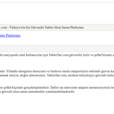
t.com - Türkiye'nin En Güvenilir Tablet Alım Satım Platformu
atım Platformu
er arayışında olan kullanıcılar için TabletSat.com güvenilir, hızlı ve şeffaf hizmet a
tadır. Yıllardır süregelen deneyimi ve binlerce mutlu müşterisiyle sektörde güven k
nızı satmak isteyin, doğru adrestesiniz. TabletSat.com, modern teknolojiyi güvenle bu
en şeffaf biçimde gerçekleştirmektir. Tablet sat sürecinde müşteri memnuniyetini ön
 güvenli alım satım sisteminden yararlanabilmektedir.