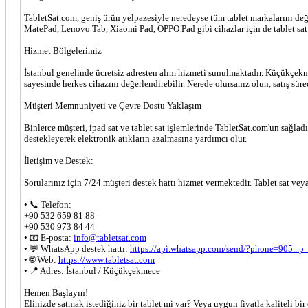
TabletSat.com, geniş ürün yelpazesiyle neredeyse tüm tablet markalarını değe
MatePad, Lenovo Tab, Xiaomi Pad, OPPO Pad gibi cihazlar için de tablet sat i
Hizmet Bölgelerimiz
İstanbul genelinde ücretsiz adresten alım hizmeti sunulmaktadır. Küçükçekmec
sayesinde herkes cihazını değerlendirebilir. Nerede olursanız olun, satış sür
Müşteri Memnuniyeti ve Çevre Dostu Yaklaşım
Binlerce müşteri, ipad sat ve tablet sat işlemlerinde TabletSat.com'un sağla
destekleyerek elektronik atıkların azalmasına yardımcı olur.
İletişim ve Destek:
Sorularınız için 7/24 müşteri destek hattı hizmet vermektedir. Tablet sat vey
• 📞 Telefon:
+90 532 659 81 88
+90 530 973 84 44
• 📧 E-posta:
info@tabletsat.com
• 💬 WhatsApp destek hattı:
https://api.whatsapp.com/send/?phone=905...p
• 🌐 Web:
https://www.tabletsat.com
• 📍 Adres: İstanbul / Küçükçekmece
Hemen Başlayın!
Elinizde satmak istediğiniz bir tablet mi var? Veya uygun fiyatla kaliteli bir