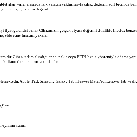
Tablet alan yerler arasında fark yaratan yaklaşımıyla cihaz değerini adil biçimde b
t, cihazın gerçek alım değeridir.
i fiyat garantisi sunar. Cihazınızın gerçek piyasa değerini titizlikle inceler, benzer
ç elde etme fırsatını yakalar.
istemidir. Cihaz teslim alındığı anda, nakit veya EFT/Havale yöntemiyle ödeme yapılı
kullanıcılar paralarını anında alır.
incelemektedir. Apple iPad, Samsung Galaxy Tab, Huawei MatePad, Lenovo Tab ve diğ
ağlar:
eneyimini sunar.