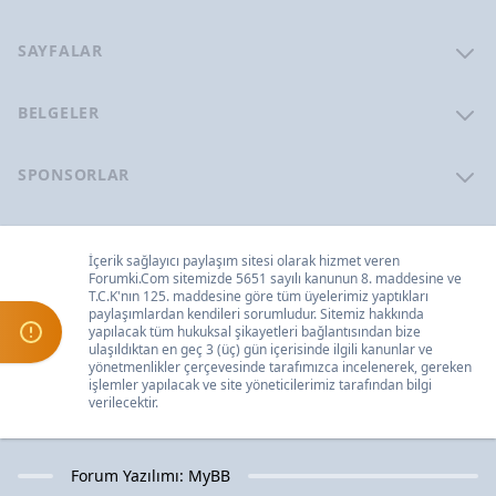
SAYFALAR
BELGELER
SPONSORLAR
İçerik sağlayıcı paylaşım sitesi olarak hizmet veren
Forumki.Com
sitemizde 5651 sayılı kanunun 8. maddesine ve
T.C.K
'nın 125. maddesine göre tüm üyelerimiz yaptıkları
paylaşımlardan kendileri sorumludur. Sitemiz hakkında
yapılacak tüm hukuksal şikayetleri
bağlantısından bize
ulaşıldıktan en geç 3 (üç) gün içerisinde ilgili kanunlar ve
yönetmenlikler çerçevesinde tarafımızca incelenerek, gereken
işlemler yapılacak ve site yöneticilerimiz tarafından bilgi
verilecektir.
Forum Yazılımı:
MyBB