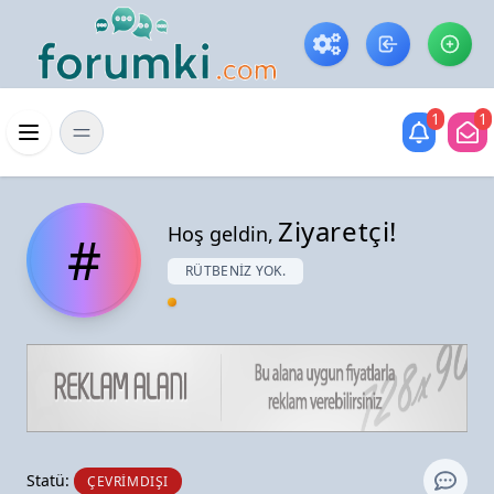
Skip to main content
1
1
Menü
Ziyaretçi!
Hoş geldin,
#
RÜTBENIZ YOK.
Statü:
ÇEVRIMDIŞI