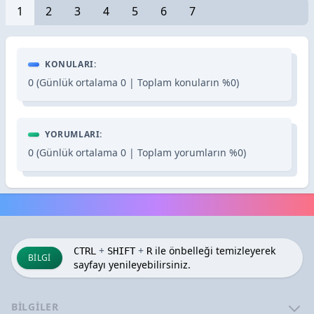
1
2
3
4
5
6
7
KONULARI:
0 (Günlük ortalama 0 | Toplam konuların %0)
YORUMLARI:
0 (Günlük ortalama 0 | Toplam yorumların %0)
+
+
ile önbelleği temizleyerek
CTRL
SHIFT
R
BILGI
sayfayı yenileyebilirsiniz.
BILGILER