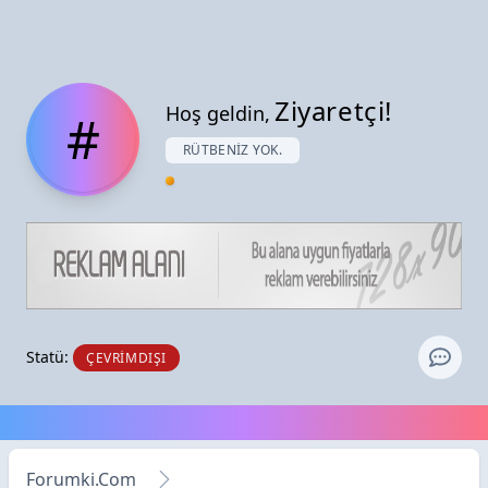
Ziyaretçi!
Hoş geldin,
#
RÜTBENIZ YOK.
Statü:
ÇEVRIMDIŞI
Forumki.Com