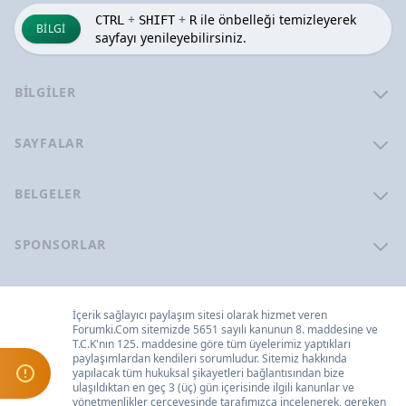
+
+
ile önbelleği temizleyerek
CTRL
SHIFT
R
BILGI
sayfayı yenileyebilirsiniz.
BILGILER
SAYFALAR
BELGELER
SPONSORLAR
İçerik sağlayıcı paylaşım sitesi olarak hizmet veren
Forumki.Com
sitemizde 5651 sayılı kanunun 8. maddesine ve
T.C.K
'nın 125. maddesine göre tüm üyelerimiz yaptıkları
paylaşımlardan kendileri sorumludur. Sitemiz hakkında
yapılacak tüm hukuksal şikayetleri
bağlantısından bize
ulaşıldıktan en geç 3 (üç) gün içerisinde ilgili kanunlar ve
yönetmenlikler çerçevesinde tarafımızca incelenerek, gereken