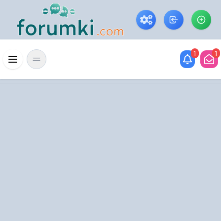
Skip to main content
1
1
Menü