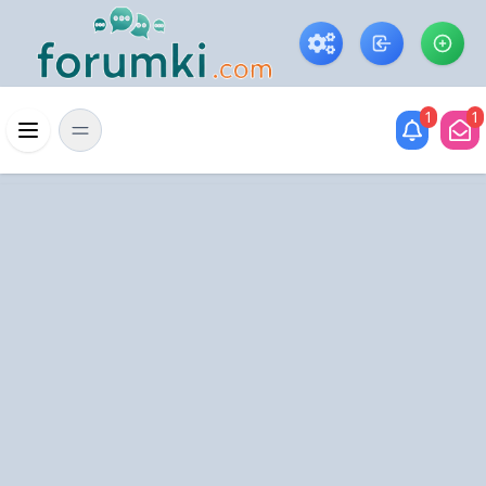
Skip to main content
1
1
Menü