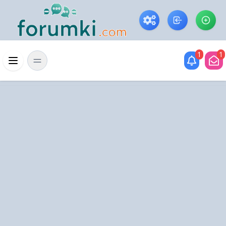
Skip to main content
1
1
Menü