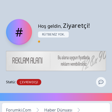
Ziyaretçi!
Hoş geldin,
#
RÜTBENIZ YOK.
Statü:
ÇEVRIMDIŞI
Forumki.Com
Haber Dünyası