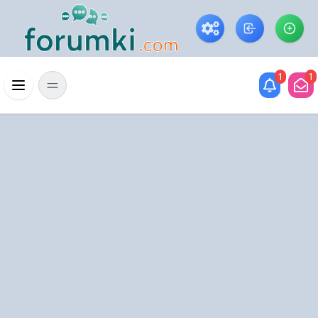
Skip to main content
1
1
Menü