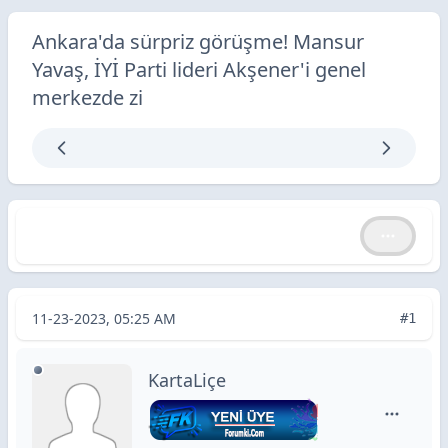
Ankara'da sürpriz görüşme! Mansur
Yavaş, İYİ Parti lideri Akşener'i genel
merkezde zi
Ankara'da sürpriz görüşme! Mansur Yavaş, İYİ Parti lid
Ankara'da sürpriz görüşme! Mansur Yavaş, İYİ Parti lideri Akşener'i genel merkezde zi
11-23-2023, 05:25 AM
#1
KartaLiçe
KartaLiçe