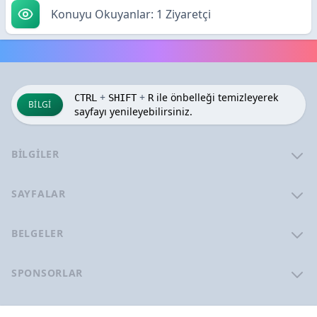
Konuyu Okuyanlar: 1 Ziyaretçi
+
+
ile önbelleği temizleyerek
CTRL
SHIFT
R
BILGI
sayfayı yenileyebilirsiniz.
BILGILER
SAYFALAR
BELGELER
SPONSORLAR