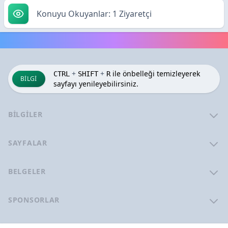
Konuyu Okuyanlar: 1 Ziyaretçi
+
+
ile önbelleği temizleyerek
CTRL
SHIFT
R
BILGI
sayfayı yenileyebilirsiniz.
BILGILER
SAYFALAR
BELGELER
SPONSORLAR