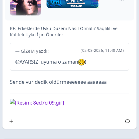
AYARSIZ i
RE: Erkeklerde Uyku Düzeni Nasıl Olmalı? Sağlıklı ve
Kaliteli Uyku İçin Öneriler
(02-08-2026, 11:40 AM)
GiZeM yazdı:
@
AYARSIZ
uyuma o zaman
)
Sende vur dedik öldürmeeeeeee aaaaaaa