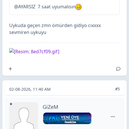
@
AYARSIZ
7 saat uyumalısın
Uykuda geçen zmn ömürden gidiyo cıxxxx
sevmiren uykuyu
02-08-2026, 11:40 AM
#5
GiZeM
GiZeM içi