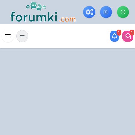
Skip to main content
1
1
Menü