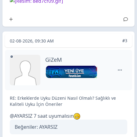
02-08-2026, 09:30 AM
#3
GiZeM
GiZeM içi
RE: Erkeklerde Uyku Düzeni Nasıl Olmalı? Sağlıklı ve
Kaliteli Uyku İçin Öneriler
@
AYARSIZ
7 saat uyumalısın
Beğeniler:
AYARSIZ