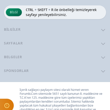
+
+
ile önbelleği temizleyerek
CTRL
SHIFT
R
BILGI
sayfayı yenileyebilirsiniz.
BILGILER
SAYFALAR
BELGELER
SPONSORLAR
İçerik sağlayıcı paylaşım sitesi olarak hizmet veren
Forumki.Com
sitemizde 5651 sayılı kanunun 8. maddesine ve
T.C.K
'nın 125. maddesine göre tüm üyelerimiz yaptıkları
paylaşımlardan kendileri sorumludur. Sitemiz hakkında
yapılacak tüm hukuksal şikayetleri
bağlantısından bize
ulaşıldıktan en geç 3 (üç) gün içerisinde ilgili kanunlar ve