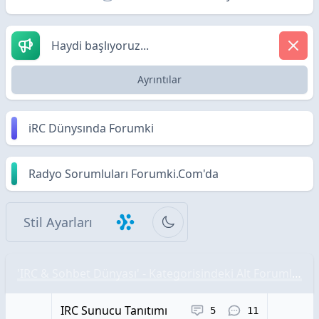
Haydi başlıyoruz...
Ayrıntılar
iRC Dünysında Forumki
Radyo Sorumluları Forumki.Com'da
Stil Ayarları
'IRC & Sohbet Dünyası' - Kategorisindeki Alt Forumlar
IRC Sunucu Tanıtımı
Konular
Yorumlar
5
11