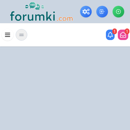
Skip to main content
1
1
Menü