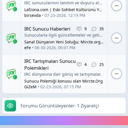
IRC sunucularının tanıtım ve duyuru alanı.
Lafzona.com | Eski Sohbet Kültürünü Yeniden Yaşayın
Yazar:
birsevda
•
07-23-2026, 12:19 PM
IRC Sunucu Haberleri
Konular
Yorumlar
9
35
Sunucularla ilgili güncellemeler ve gelişmeler.
Sanal Dünyanın Yeni Soluğu: Mircte.org Ailesine Davetlisiniz!
Yazar:
eFe
•
06-30-2026, 06:01 PM
IRC Tartışmaları Sunucu
Konular
Yorumlar
4
25
Polemikleri
IRC dünyasına dair görüş ve tartışmalar.
Sunucu Polemiği konusu olan Mircte.Org
Yazar:
GiZeM
•
02-23-2026, 07:15 PM
Forumu Görüntüleyenler: 1 Ziyaretçi