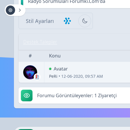
Radyo Sorumluları Forumki.Com'da
Stil Ayarları
Destek Talepler
#
Konu
Avatar
PeRi
•
12-06-2020, 09:57 AM
Forumu Görüntüleyenler: 1 Ziyaretçi