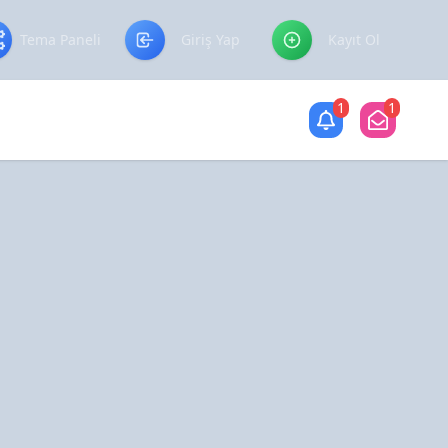
Tema Paneli
Giriş Yap
Kayıt Ol
1
1