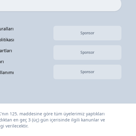
ralları
Sponsor
olitikası
rtları
Sponsor
rı
Sponsor
llanımı
K
'nın 125. maddesine göre tüm üyelerimiz yaptıkları
dıktan en geç 3 (üç) gün içerisinde ilgili kanunlar ve
i verilecektir.