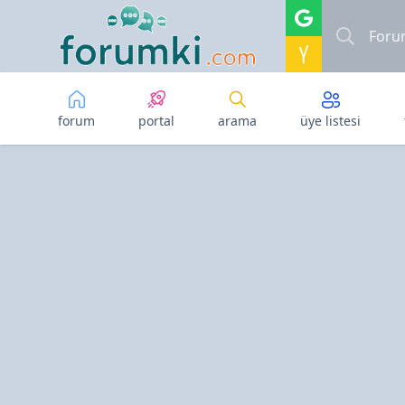
Skip to main content
forum
portal
arama
üye listesi