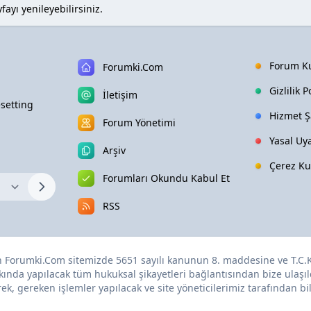
ayı yenileyebilirsiniz.
Forum Ku
Forumki.Com
Gizlilik P
İletişim
setting
Hizmet Şa
Forum Yönetimi
Yasal Uya
Arşiv
Çerez Ku
Forumları Okundu Kabul Et
RSS
en
Forumki.Com
sitemizde 5651 sayılı kanunun 8. maddesine ve
T.C.
kında yapılacak tüm hukuksal şikayetleri
bağlantısından bize ulaşıl
, gereken işlemler yapılacak ve site yöneticilerimiz tarafından bilg