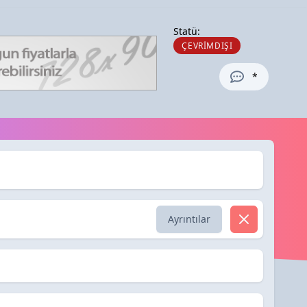
Statü:
ÇEVRIMDIŞI
*
Ayrıntılar