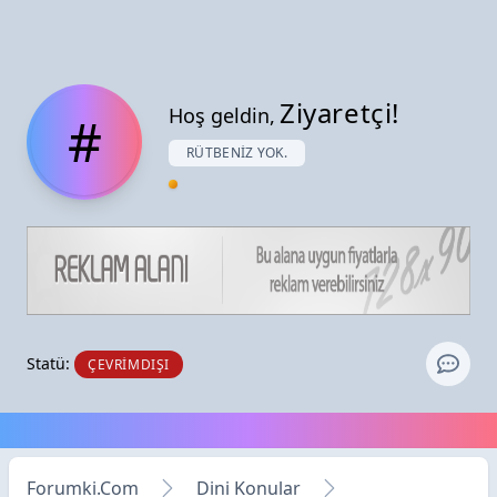
Ziyaretçi!
Hoş geldin,
#
RÜTBENIZ YOK.
Statü:
ÇEVRIMDIŞI
Forumki.Com
Dini Konular