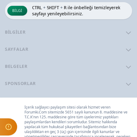
+
+
ile önbelleği temizleyerek
CTRL
SHIFT
R
BILGI
sayfayı yenileyebilirsiniz.
BILGILER
SAYFALAR
BELGELER
SPONSORLAR
İçerik sağlayıcı paylaşım sitesi olarak hizmet veren
Forumki.Com
sitemizde 5651 sayılı kanunun 8. maddesine ve
T.C.K
'nın 125. maddesine göre tüm üyelerimiz yaptıkları
paylaşımlardan kendileri sorumludur. Sitemiz hakkında
yapılacak tüm hukuksal şikayetleri
bağlantısından bize
ulaşıldıktan en geç 3 (üç) gün içerisinde ilgili kanunlar ve
yönetmenlikler çerçevesinde tarafımızca incelenerek, gereken