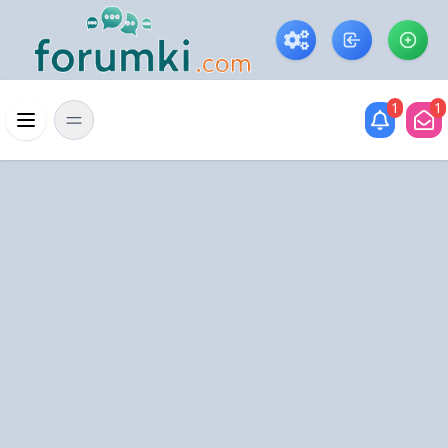
Skip to main content
1
1
Menü