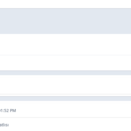
örüntüleme
01:52 PM
atlısı