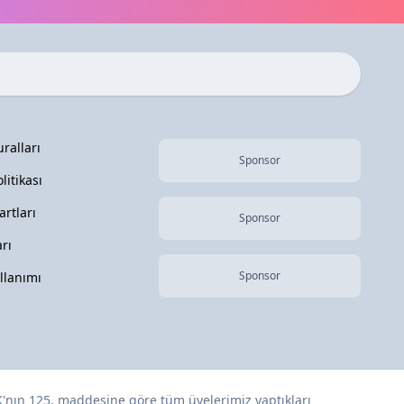
ralları
Sponsor
olitikası
rtları
Sponsor
rı
Sponsor
llanımı
K
'nın 125. maddesine göre tüm üyelerimiz yaptıkları