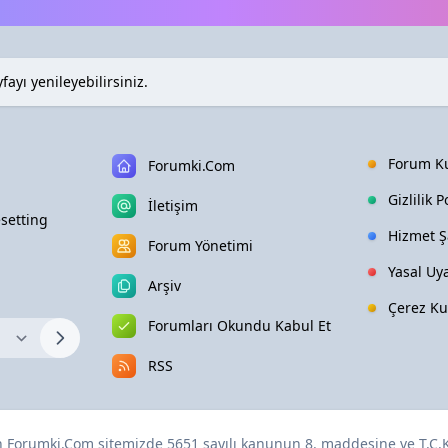
ayı yenileyebilirsiniz.
Forum Ku
Forumki.Com
Gizlilik P
İletişim
setting
Hizmet Şa
Forum Yönetimi
Yasal Uya
Arşiv
Çerez Ku
Forumları Okundu Kabul Et
RSS
en
Forumki.Com
sitemizde 5651 sayılı kanunun 8. maddesine ve
T.C.