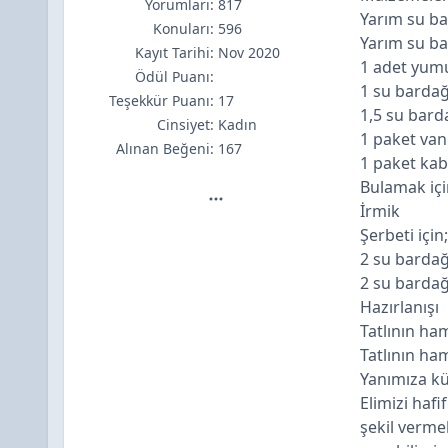
Yorumları:
817
Yarım su ba
Konuları:
596
Yarım su ba
Kayıt Tarihi:
Nov 2020
1 adet yum
Ödül Puanı:
1 su bardağ
Teşekkür Puanı:
17
1,5 su bard
Cinsiyet:
Kadın
1 paket van
Alınan Beğeni:
167
1 paket ka
Bulamak içi
MaviS için ayrıntılar
İrmik
Şerbeti için;
2 su bardağ
2 su bardağ
Hazırlanışı
Tatlının ha
Tatlının ha
Yanımıza kü
Elimizi haf
şekil verme