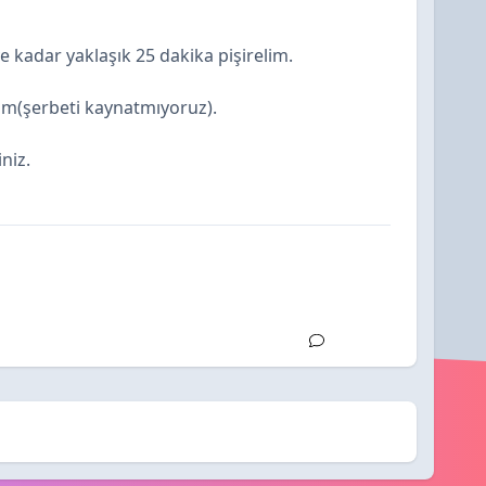
e kadar yaklaşık 25 dakika pişirelim.
lım(şerbeti kaynatmıyoruz).
iniz.
Cevapla