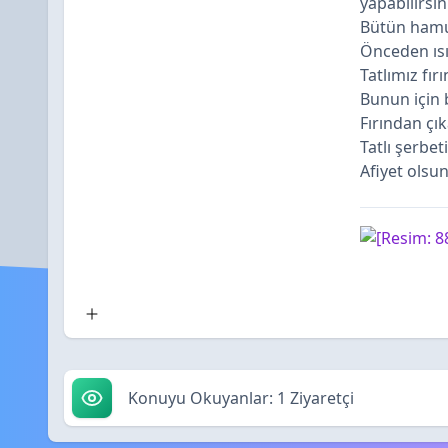
yapabilirsini
Bütün hamu
Önceden ısı
Tatlımız fır
Bunun için 
Fırından çı
Tatlı şerbet
Afiyet olsun
Diğer
Konuyu Okuyanlar: 1 Ziyaretçi