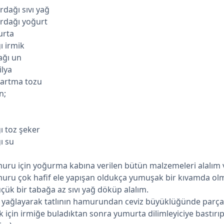
rdağı sıvı yağ
rdağı yoğurt
urta
ı irmik
ağı un
ilya
bartma tozu
n;
ı toz şeker
ı su
muru için yoğurma kabına verilen bütün malzemeleri alalım
muru çok hafif ele yapışan oldukça yumuşak bir kıvamda olm
çük bir tabağa az sıvı yağ döküp alalım.
if yağlayarak tatlının hamurundan ceviz büyüklüğünde parçal
k için irmiğe buladıktan sonra yumurta dilimleyiciye bastırı