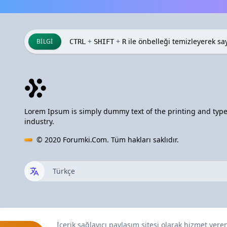
+
+
ile önbelleği temizleyerek sayf
BILGI
CTRL
SHIFT
R
Lorem Ipsum is simply dummy text of the printing and type
industry.
© 2020
Forumki.Com
. Tüm hakları saklıdır.
İçerik sağlayıcı paylaşım sitesi olarak hizmet ver