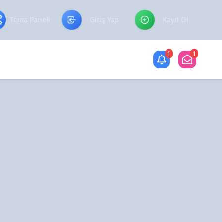
Tema Paneli
Giriş Yap
Kayıt Ol
1
1