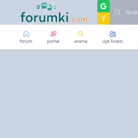
Skip to main content
forum
portal
arama
üye listesi