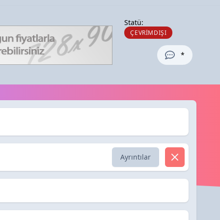
Statü:
ÇEVRIMDIŞI
*
ı
Ayrıntılar