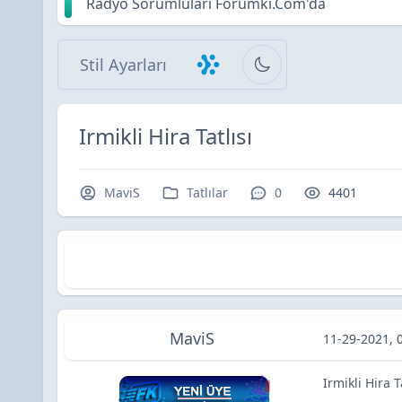
Radyo Sorumluları Forumki.Com'da
Stil Ayarları
Irmikli Hira Tatlısı
Konu Sahibi / Yazar
Kategori / Forum
Yorumlar / Cevaplar
Okunma / G
MaviS
Tatlılar
0
4401
Irmikli Hira Tatlısı
Irmikli Hira Tatlısı
MaviS
11-29-2021, 
Irmikli Hira T