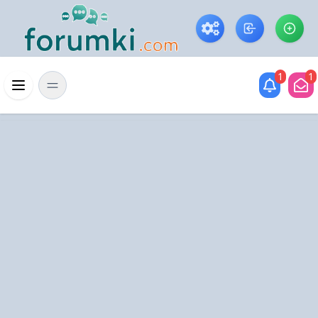
Skip to main content
1
1
Menü