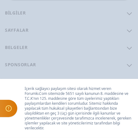
BILGILER
SAYFALAR
BELGELER
SPONSORLAR
İçerik sağlayıcı paylaşım sitesi olarak hizmet veren
Forumki.Com
sitemizde 5651 sayılı kanunun 8. maddesine ve
T.C.K
'nın 125. maddesine göre tüm üyelerimiz yaptıkları
paylaşımlardan kendileri sorumludur. Sitemiz hakkında
yapılacak tüm hukuksal şikayetleri
bağlantısından bize
ulaşıldıktan en geç 3 (üç) gün içerisinde ilgili kanunlar ve
yönetmenlikler çerçevesinde tarafımızca incelenerek, gereken
işlemler yapılacak ve site yöneticilerimiz tarafından bilgi
verilecektir.