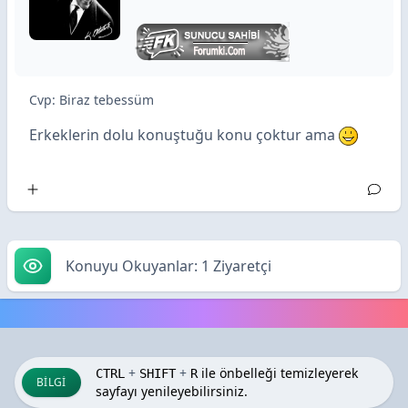
BilaxiS i
Cvp: Biraz tebessüm
Erkeklerin dolu konuştuğu konu çoktur ama
Konuyu Okuyanlar: 1 Ziyaretçi
+
+
ile önbelleği temizleyerek
CTRL
SHIFT
R
BILGI
sayfayı yenileyebilirsiniz.