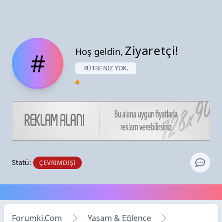
Ziyaretçi!
Hoş geldin,
#
RÜTBENIZ YOK.
Statü:
ÇEVRIMDIŞI
Forumki.Com
Yaşam & Eğlence