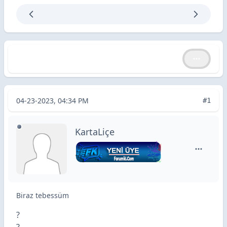
Biraz tebessüm
Biraz tebessüm
04-23-2023, 04:34 PM
#1
KartaLiçe
KartaLiçe
Biraz tebessüm
?