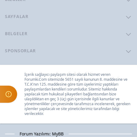
SAYFALAR
BELGELER
SPONSORLAR
İçerik sağlayıcı paylaşım sitesi olarak hizmet veren
Forumki.Com
sitemizde 5651 sayılı kanunun 8. maddesine ve
T.C.K
'nın 125. maddesine göre tüm üyelerimiz yaptıkları
paylaşımlardan kendileri sorumludur. Sitemiz hakkında
yapılacak tüm hukuksal şikayetleri
bağlantısından bize
ulaşıldıktan en geç 3 (üç) gün içerisinde ilgili kanunlar ve
yönetmenlikler çerçevesinde tarafımızca incelenerek, gereken
işlemler yapılacak ve site yöneticilerimiz tarafından bilgi
verilecektir.
Forum Yazılımı:
MyBB