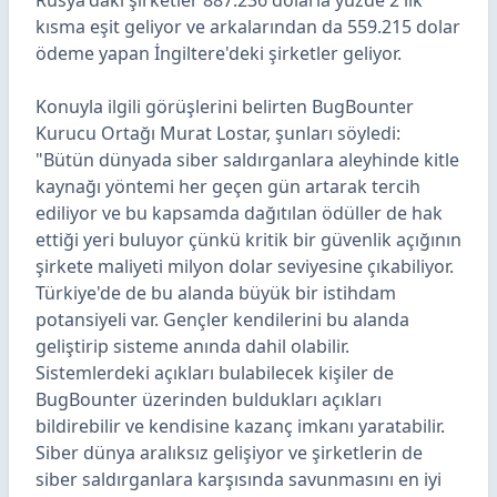
Rusya'daki şirketler 887.236 dolarla yüzde 2'lik
kısma eşit geliyor ve arkalarından da 559.215 dolar
ödeme yapan İngiltere'deki şirketler geliyor.
Konuyla ilgili görüşlerini belirten BugBounter
Kurucu Ortağı Murat Lostar, şunları söyledi:
"Bütün dünyada siber saldırganlara aleyhinde kitle
kaynağı yöntemi her geçen gün artarak tercih
ediliyor ve bu kapsamda dağıtılan ödüller de hak
ettiği yeri buluyor çünkü kritik bir güvenlik açığının
şirkete maliyeti milyon dolar seviyesine çıkabiliyor.
Türkiye'de de bu alanda büyük bir istihdam
potansiyeli var. Gençler kendilerini bu alanda
geliştirip sisteme anında dahil olabilir.
Sistemlerdeki açıkları bulabilecek kişiler de
BugBounter üzerinden buldukları açıkları
bildirebilir ve kendisine kazanç imkanı yaratabilir.
Siber dünya aralıksız gelişiyor ve şirketlerin de
siber saldırganlara karşısında savunmasını en iyi