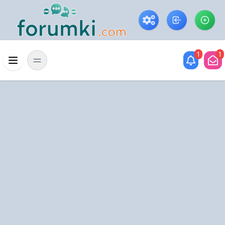
Skip to main content
1
1
Menü