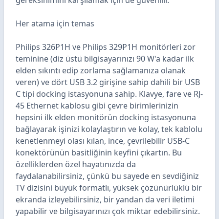
gereksinimini karşılamak için de güvenilir.
Her atama için temas
Philips 326P1H
ve
Philips 329P1H
monitörleri zor
teminine (diz üstü bilgisayarınızı 90 W'a kadar ilk
elden sıkıntı edip zorlama sağlamanıza olanak
veren) ve dört USB 3.2 girişine sahip dahili bir USB
C tipi docking istasyonuna sahip. Klavye, fare ve RJ-
45 Ethernet kablosu gibi çevre birimlerinizin
hepsini ilk elden monitörün docking istasyonuna
bağlayarak işinizi kolaylaştırın ve kolay, tek kablolu
kenetlenmeyi olası kılan, ince, çevrilebilir USB-C
konektörünün basitliğinin keyfini çıkartın. Bu
özelliklerden özel hayatınızda da
faydalanabilirsiniz, çünkü bu sayede en sevdiğiniz
TV dizisini büyük formatlı, yüksek çözünürlüklü bir
ekranda izleyebilirsiniz, bir yandan da veri iletimi
yapabilir ve bilgisayarınızı çok miktar edebilirsiniz.