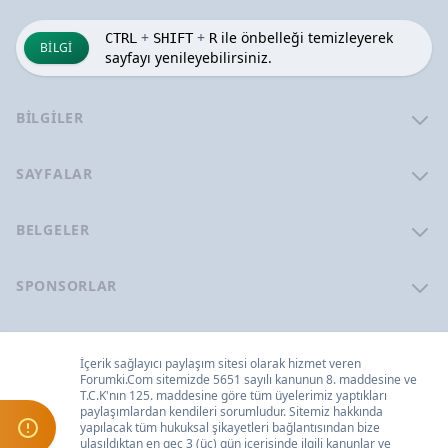
+
+
ile önbelleği temizleyerek
CTRL
SHIFT
R
BILGI
sayfayı yenileyebilirsiniz.
BILGILER
SAYFALAR
BELGELER
SPONSORLAR
İçerik sağlayıcı paylaşım sitesi olarak hizmet veren
Forumki.Com
sitemizde 5651 sayılı kanunun 8. maddesine ve
T.C.K
'nın 125. maddesine göre tüm üyelerimiz yaptıkları
paylaşımlardan kendileri sorumludur. Sitemiz hakkında
yapılacak tüm hukuksal şikayetleri
bağlantısından bize
ulaşıldıktan en geç 3 (üç) gün içerisinde ilgili kanunlar ve