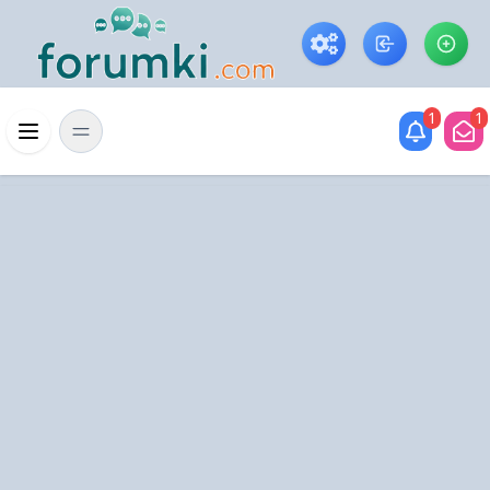
Skip to main content
1
1
Menü