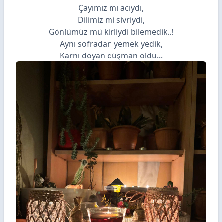
Çayımız mı acıydı,
Dilimiz mi sivriydi,
Gönlümüz mü kirliydi bilemedik..!
Aynı sofradan yemek yedik,
Karnı doyan düşman oldu...