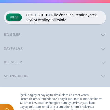
+
+
ile önbelleği temizleyerek
CTRL
SHIFT
R
BILGI
sayfayı yenileyebilirsiniz.
BILGILER
SAYFALAR
BELGELER
SPONSORLAR
İçerik sağlayıcı paylaşım sitesi olarak hizmet veren
Forumki.Com
sitemizde 5651 sayılı kanunun 8. maddesine ve
T.C.K
'nın 125. maddesine göre tüm üyelerimiz yaptıkları
paylaşımlardan kendileri sorumludur. Sitemiz hakkında