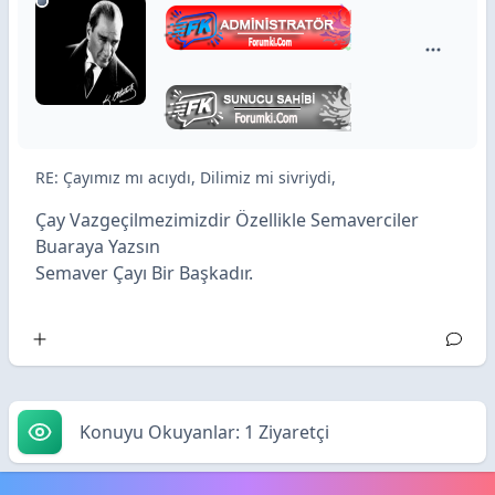
BilaxiS i
RE: Çayımız mı acıydı, Dilimiz mi sivriydi,
Çay Vazgeçilmezimizdir Özellikle Semaverciler
Buaraya Yazsın
Semaver Çayı Bir Başkadır.
Konuyu Okuyanlar: 1 Ziyaretçi