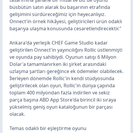
tasarımına şahane bir misal ve biz de oyunu
büsbütün satın alarak bu başarının etrafında
gelişimini sürdüreceğimiz için heyecanlıyız.
Onnect'in örnek hikâyesi, geliştiricileri ürün odaklı
başarıya ulaşma konusunda cesaretlendirecektir."
Ankara'da yerleşik CHEF Game Studio kadar
geliştirilen Onnect'in yayıncılığını Rollic üstlenmişti
ve oyunda pay sahibiydi. Oyunun satışı
6 Milyon
Dolar'a
tamamlanırken iki şirket arasındaki
uzlaşma şartları gereğince ek ödemeler olabilecek.
İlerleyen dönemde Rollic'in kendi stüdyosunda
geliştirilecek olan oyun, Rollic'in dünya çapında
toplam
400 milyondan fazla
indirilen ve
sekiz
parça başına
ABD App Store'da birincil iki sıraya
yükselmiş
geniş oyun kataloğunun bir parçası
olacak.
Temas odaklı bir eşleştirme oyunu