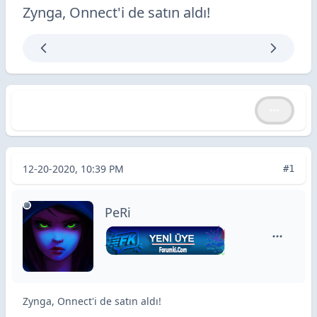
Zynga, Onnect'i de satın aldı!
Zynga, Onnect'i de satın aldı!
Zynga, Onnect'i de satın aldı!
12-20-2020, 10:39 PM
#1
PeRi
PeRi için
Zynga, Onnect'i de satın aldı!