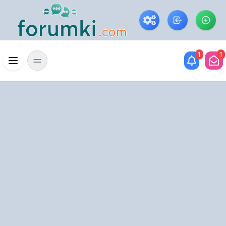
Skip to main content
1
1
Menü