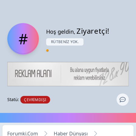
Ziyaretçi!
Hoş geldin,
#
RÜTBENIZ YOK.
Statü:
ÇEVRIMDIŞI
Forumki.Com
Haber Dünyası