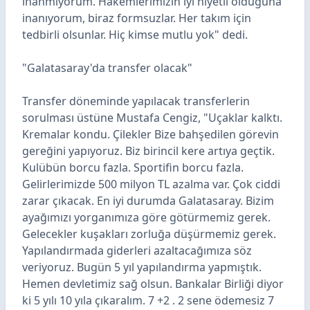
inanmıyorum. Hakemlerimizin iyi niyetli olduğuna
inanıyorum, biraz formsuzlar. Her takım için
tedbirli olsunlar. Hiç kimse mutlu yok" dedi.
"Galatasaray'da transfer olacak"
Transfer döneminde yapılacak transferlerin
sorulması üstüne Mustafa Cengiz, "Uçaklar kalktı.
Kremalar kondu. Çilekler Bize bahşedilen görevin
gereğini yapıyoruz. Biz birincil kere artıya geçtik.
Kulübün borcu fazla. Sportifin borcu fazla.
Gelirlerimizde 500 milyon TL azalma var. Çok ciddi
zarar çıkacak. En iyi durumda Galatasaray. Bizim
ayağımızı yorganımıza göre götürmemiz gerek.
Gelecekler kuşakları zorluğa düşürmemiz gerek.
Yapılandırmada giderleri azaltacağımıza söz
veriyoruz. Bugün 5 yıl yapılandırma yapmıştık.
Hemen devletimiz sağ olsun. Bankalar Birliği diyor
ki 5 yılı 10 yıla çıkaralım. 7 +2 . 2 sene ödemesiz 7