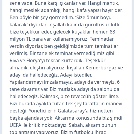
sene vade. Buna karşı çıkanlar var. Hangi mantık,
hangi meslek adamlığı, hangi kafa yapısı hayır der.
Ben böyle bir şey görmedim. ‘Size ömür boyu
kalacak' diyorlar. İnşallah kalır da gürültüsüz kitle
bize teşekkür eder, gelecek kuşaklar. hemen 83
milyon TL para var kullanamıyoruz. Teminatlar
verdin diyorlar, ben geldiğimizde tüm teminatlar
verilmiş. Bir tane ek teminat vermediğimiz gibi
Riva ve Florya'yı tekrar kurtardık. Teşekkür
almadık, eleştiri alıyoruz. İnşallah Kemerburgaz ve
adayı da halledeceğiz. Adayı istediler.
Yapılandırmayı imzalamayız, adayı da vermeyiz. 6
tane davamız var. Biz mutlaka adayı da salonu da
halledeceğiz. Kalırsak, bize teveccüh gösterilirse.
Bizi burada ayakta tutan tek şey taraftarın manevi
desteği. Yöneticilerin Galatasaray'a hizmetten
başka ajandası yok. Aktarma konusunda biz şimdi
UEFA ile kritik noktadayız. Sabah, akşam bunun
toplantısını yapıyoruz. Bizim futbolcu ihraç