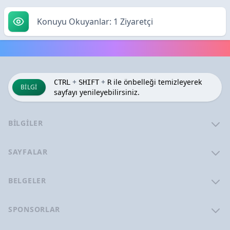
Konuyu Okuyanlar: 1 Ziyaretçi
+
+
ile önbelleği temizleyerek
CTRL
SHIFT
R
BILGI
sayfayı yenileyebilirsiniz.
BILGILER
SAYFALAR
BELGELER
SPONSORLAR