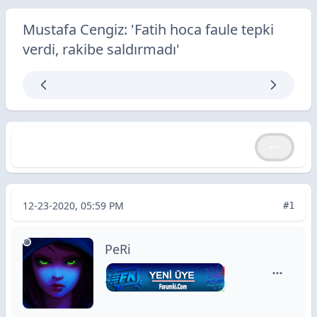
Mustafa Cengiz: 'Fatih hoca faule tepki
verdi, rakibe saldırmadı'
Mustafa Cengiz: 'Fatih hoca faule tepki verdi, rakibe sa
Mustafa Cengiz: 'Fatih hoca faule tepki verdi, rakibe saldırmadı'
12-23-2020, 05:59 PM
#1
PeRi
PeRi için