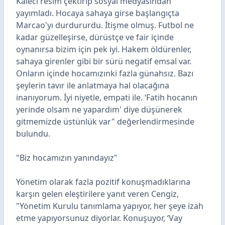
Kaleci resim çektirip sosyal medyasından
yayımladı. Hocaya sahaya girse başlangıçta
Marcao'yı durdururdu. İtişme olmuş. Futbol ne
kadar güzelleşirse, dürüstçe ve fair içinde
oynanırsa bizim için pek iyi. Hakem öldürenler,
sahaya girenler gibi bir sürü negatif emsal var.
Onların içinde hocamızınki fazla günahsız. Bazı
şeylerin tavır ile anlatmaya hal olacağına
inanıyorum. İyi niyetle, empati ile. ‘Fatih hocanın
yerinde olsam ne yapardım' diye düşünerek
gitmemizde üstünlük var" değerlendirmesinde
bulundu.
"Biz hocamızın yanındayız"
Yönetim olarak fazla pozitif konuşmadıklarına
karşın gelen eleştirilere yanıt veren Cengiz,
"Yönetim Kurulu tanımlama yapıyor, her şeye izah
etme yapıyorsunuz diyorlar. Konuşuyor, ‘Vay