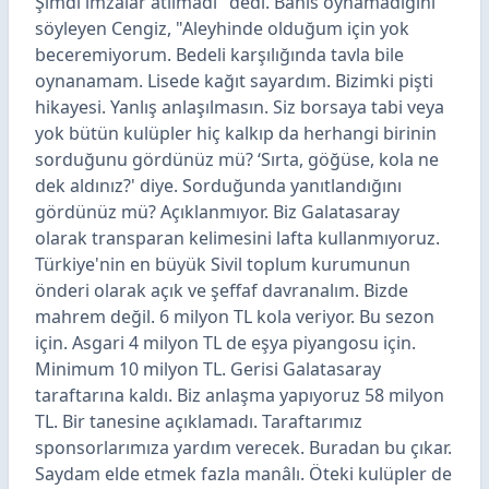
Şimdi imzalar atılmadı" dedi. Bahis oynamadığını
söyleyen Cengiz, "Aleyhinde olduğum için yok
beceremiyorum. Bedeli karşılığında tavla bile
oynanamam. Lisede kağıt sayardım. Bizimki pişti
hikayesi. Yanlış anlaşılmasın. Siz borsaya tabi veya
yok bütün kulüpler hiç kalkıp da herhangi birinin
sorduğunu gördünüz mü? ‘Sırta, göğüse, kola ne
dek aldınız?' diye. Sorduğunda yanıtlandığını
gördünüz mü? Açıklanmıyor. Biz Galatasaray
olarak transparan kelimesini lafta kullanmıyoruz.
Türkiye'nin en büyük Sivil toplum kurumunun
önderi olarak açık ve şeffaf davranalım. Bizde
mahrem değil. 6 milyon TL kola veriyor. Bu sezon
için. Asgari 4 milyon TL de eşya piyangosu için.
Minimum 10 milyon TL. Gerisi Galatasaray
taraftarına kaldı. Biz anlaşma yapıyoruz 58 milyon
TL. Bir tanesine açıklamadı. Taraftarımız
sponsorlarımıza yardım verecek. Buradan bu çıkar.
Saydam elde etmek fazla manâlı. Öteki kulüpler de