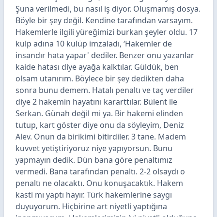
Şuna verilmedi, bu nasıl iş diyor. Oluşmamış dosya.
Böyle bir şey değil. Kendine tarafından varsayım.
Hakemlerle ilgili yüreğimizi burkan şeyler oldu. 17
kulp adına 10 kulüp imzaladı, ‘Hakemler de
insandır hata yapar' dediler. Benzer onu yazanlar
kaide hatası diye ayağa kalktılar. Güldük, ben
olsam utanırım. Böylece bir şey dedikten daha
sonra bunu demem. Hatalı penaltı ve taç verdiler
diye 2 hakemin hayatını kararttılar. Bülent ile
Serkan. Günah değil mi ya. Bir hakemi elinden
tutup, kart göster diye onu da söyleyim, Deniz
Alev. Onun da birikimi bitirdiler. 3 tane. Madem
kuvvet yetiştiriyoruz niye yapıyorsun. Bunu
yapmayın dedik. Dün bana göre penaltımız
vermedi. Bana tarafından penaltı. 2-2 olsaydı o
penaltı ne olacaktı. Onu konuşacaktık. Hakem
kasti mı yaptı hayır. Türk hakemlerine saygı
duyuyorum. Hiçbirine art niyetli yaptığına