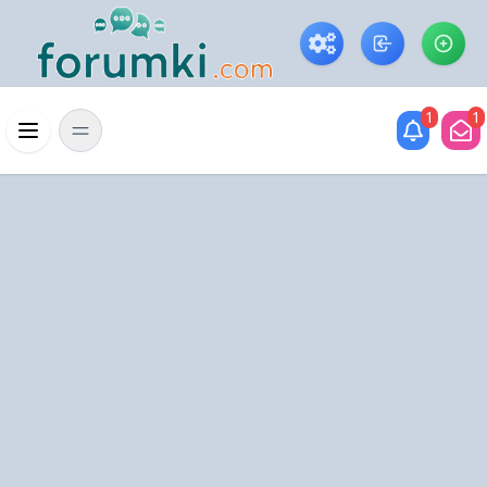
Skip to main content
1
1
Menü