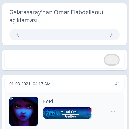
Galatasaray'dan Omar Elabdellaoui
açıklaması
Galatasaray'dan Omar Elabdellaoui açıklaması
Galatasaray'dan Omar Elabdellaoui açıklaması
01-03-2021, 04:17 AM
#1
PeRi
PeRi için