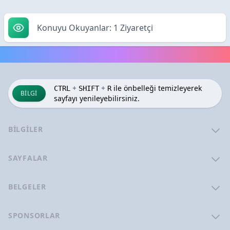
Konuyu Okuyanlar: 1 Ziyaretçi
+
+
ile önbelleği temizleyerek
CTRL
SHIFT
R
BILGI
sayfayı yenileyebilirsiniz.
BILGILER
SAYFALAR
BELGELER
SPONSORLAR