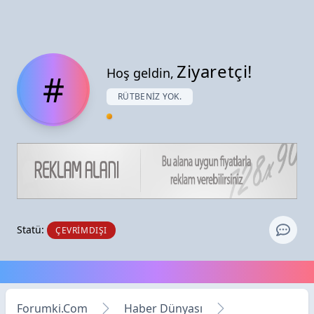
Ziyaretçi!
Hoş geldin,
#
RÜTBENIZ YOK.
Statü:
ÇEVRIMDIŞI
Forumki.Com
Haber Dünyası